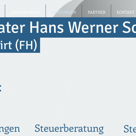
ERFAHRUNGEN
LEISTUNGEN
PARTNER
KONTAKT
ater Hans Werner 
irt (FH)
:
ungen
Steuerberatung
St