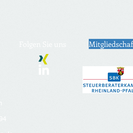
Folgen Sie uns
Mitgliedschaf
​
94