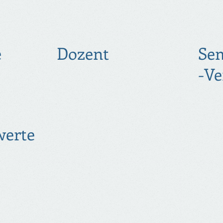
e
Dozent
Se
-Ve
werte