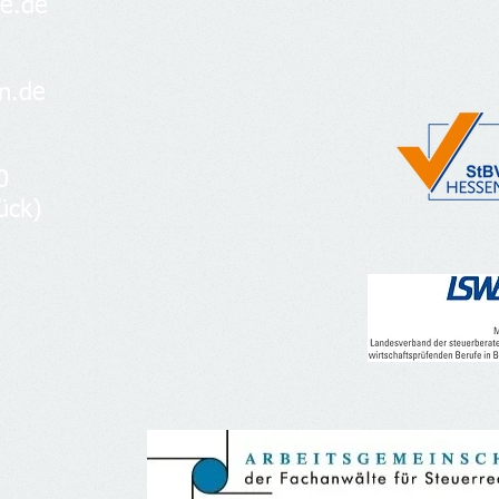
e.de​
nn.de
0
ück)