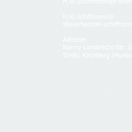
H.W.Schiffmann@
t-onlin
H.W.Schiffmann@
steuerberater-schiffma
Adresse​​​​​​:
Nanny-Lambrecht-Str. 1
55481 Kirchberg (Hunsr